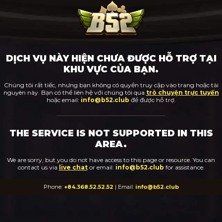
DỊCH VỤ NÀY HIỆN CHƯA ĐƯỢC HỖ TRỢ TẠI
KHU VỰC CỦA BẠN.
Chúng tôi rất tiếc, nhưng bạn không có quyền truy cập vào trang hoặc tài
nguyên này. Bạn có thể liên hệ với chúng tôi qua
trò chuyện trực tuyến
hoặc email:
info@b52.club
để được hỗ trợ.
THE SERVICE IS NOT SUPPORTED IN THIS
AREA.
We are sorry, but you do not have access to this page or resource. You can
contact us via
live chat
or email:
info@b52.club
for assistance.
Phone:
+84.368.52.52.52
| Email:
info@b52.club