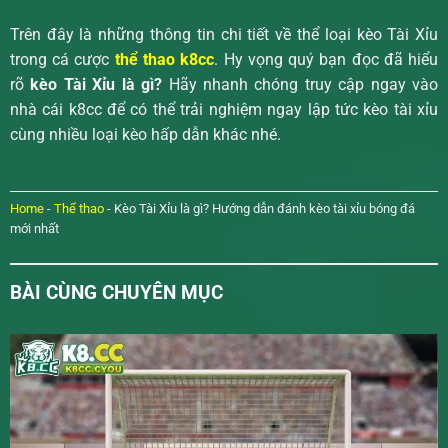
Trên đây là những thông tin chi tiết về thể loại kèo Tài Xỉu
trong cá cược
thể thao k8cc
. Hy vọng quý bạn đọc đã hiểu
rõ
kèo
Tài Xỉu là gì?
Hãy nhanh chóng truy cập ngay vào
nhà cái k8cc để có thể trải nghiệm ngay lập tức kèo tài xỉu
cùng nhiều loại kèo hấp dẫn khác nhé.
Home
-
Thể thao
-
Kèo Tài Xỉu là gì? Hướng dẫn đánh kèo tài xỉu bóng đá
mới nhất
BÀI CÙNG CHUYÊN MỤC