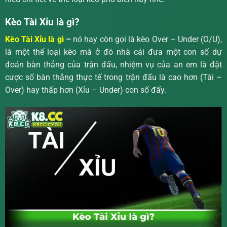
Kèo Tài Xỉu là gì?
Kèo Tài Xỉu là gì
–
nó hay còn gọi là kèo Over – Under (O/U),
là một thể loại kèo mà ở đó nhà cái đưa một con số dự
đoán bàn thắng của trận đấu, nhiệm vụ của an em là đặt
cược số bàn thắng thực tế trong trận đấu là cao hơn (Tài –
Over) hay thấp hơn (Xỉu – Under) con số đấy.